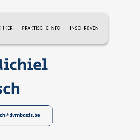
KIJKER
PRAKTISCHE INFO
INSCHRIJVEN
Michiel
sch
sch@dvmbasis.be