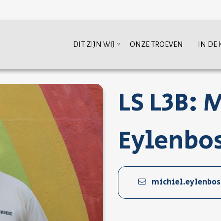
DIT ZIJN WIJ
ONZE TROEVEN
IN DE 
LS L3B: 
Eylenbo
michiel.eylenbo